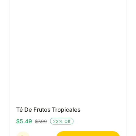
Té De Frutos Tropicales
$
5.49
$
7.00
22% Off
El
El
precio
precio