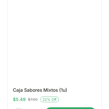
Caja Sabores Mixtos (1u)
$
5.49
$
7.00
22% Off
El
El
precio
precio