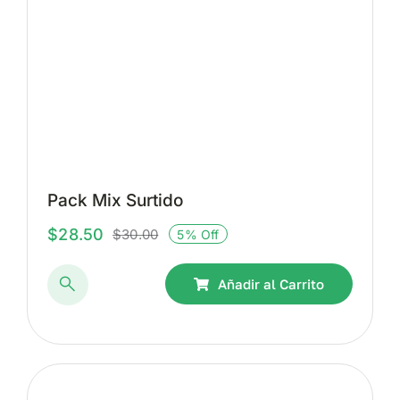
Pack Mix Surtido
$
28.50
$
30.00
5% Off
El
El
precio
precio
original
actual
Añadir al Carrito
era:
es:
$30.00.
$28.50.